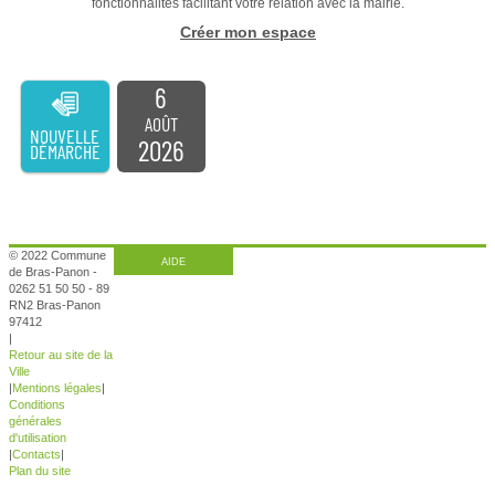
fonctionnalités facilitant votre relation avec la mairie.
Créer mon espace
6
AOÛT
NOUVELLE
2026
DÉMARCHE
© 2022 Commune
AIDE
de Bras-Panon -
0262 51 50 50 - 89
RN2 Bras-Panon
97412
|
Retour au site de la
Ville
|
Mentions légales
|
Conditions
générales
d'utilisation
|
Contacts
|
Plan du site