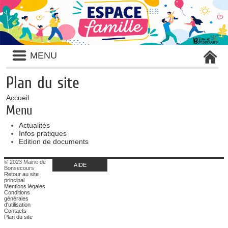
Liste
MENU
des
avertissements
Plan du site
Accueil
Menu
Actualités
Infos pratiques
Edition de documents
© 2023 Mairie de
AIDE
Bonsecours
Retour au site
principal
Mentions légales
Conditions
générales
d'utilisation
Contacts
Plan du site