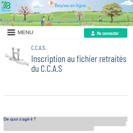
Liste
MENU
Me connecter
des
avertissements
C.C.A.S.
Inscription au fichier retraités
du C.C.A.S