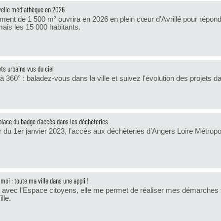
elle médiathèque en 2026
iment de 1 500 m² ouvrira en 2026 en plein cœur d'Avrillé pour répondr
ais les 15 000 habitants.
ets urbains vus du ciel
 à 360° : baladez-vous dans la ville et suivez l'évolution des projets da
place du badge d’accès dans les déchèteries
ir du 1er janvier 2023, l’accès aux déchèteries d’Angers Loire Métrop
 moi : toute ma ville dans une appli !
n avec l’Espace citoyens, elle me permet de réaliser mes démarches f
lle.