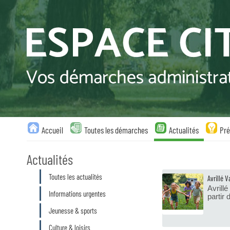
Liste
Accueil
Toutes les démarches
Actualités
Pré
des
avertissements
Actualités
Liste
Toutes les actualités
Avrillé 
des
catégories
Avrill
Informations urgentes
d'actualité
partir 
Jeunesse & sports
Culture & loisirs