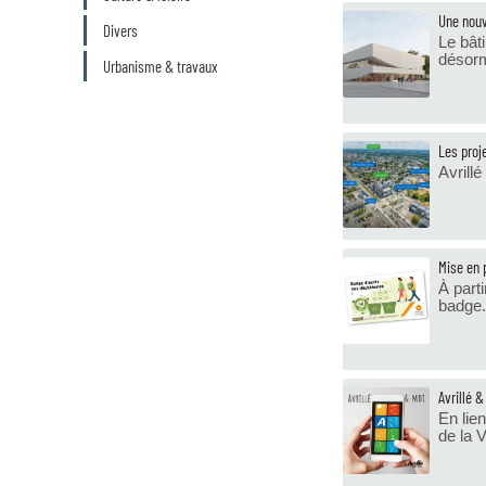
Une nouv
Divers
Le bât
désorm
Urbanisme & travaux
Les proj
Avrillé
Mise en 
À part
badge.
Avrillé &
En lie
de la Vi