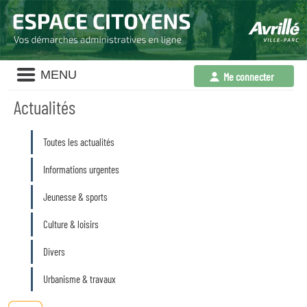
Liste
MENU
Me connecter
des
avertissements
Actualités
Liste
Toutes les actualités
des
catégories
d'actualité
Informations urgentes
Jeunesse & sports
Culture & loisirs
Divers
Urbanisme & travaux