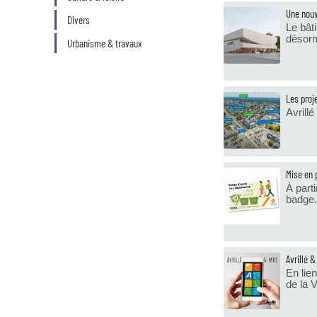
Une nouv
Divers
Le bât
désorm
Urbanisme & travaux
Les proj
Avrillé
Mise en 
À part
badge.
Avrillé &
En lie
de la Vi