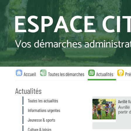
Liste
Accueil
Toutes les démarches
Actualités
Pré
des
avertissements
Actualités
Liste
Toutes les actualités
Avrillé 
des
catégories
Avrill
Informations urgentes
d'actualité
partir 
Jeunesse & sports
Culture & loisirs