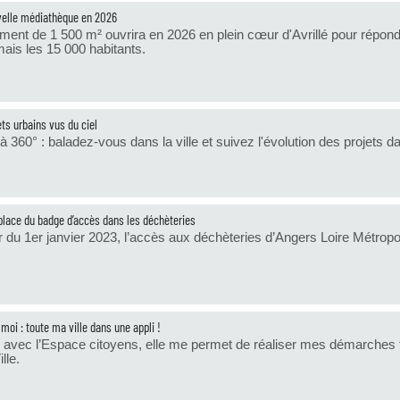
elle médiathèque en 2026
iment de 1 500 m² ouvrira en 2026 en plein cœur d'Avrillé pour répondr
ais les 15 000 habitants.
ets urbains vus du ciel
 à 360° : baladez-vous dans la ville et suivez l'évolution des projets da
place du badge d’accès dans les déchèteries
ir du 1er janvier 2023, l’accès aux déchèteries d’Angers Loire Métrop
 moi : toute ma ville dans une appli !
n avec l’Espace citoyens, elle me permet de réaliser mes démarches f
lle.