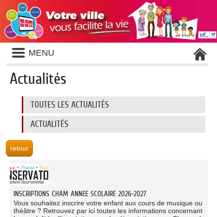
Liste
MENU
des
avertissements
Actualités
Liste
TOUTES LES ACTUALITÉS
des
catégories
d'actualité
ACTUALITÉS
INSCRIPTIONS CHAM ANNEE SCOLAIRE 2026-2027
Vous souhaitez inscrire votre enfant aux cours de musique ou
théâtre ? Retrouvez par ici toutes les informations concernant