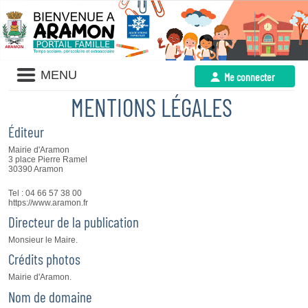
Liste
MENU
Me connecter
des
avertissements
MENTIONS LÉ
GALES
Éditeur
Mairie d'Aramon
3 place Pierre Ramel
30390 Aramon
Tel : 04 66 57 38 00
https://www.aramon.fr
Directeur de la publication
Monsieur le Maire.
Crédits photos
Mairie d'Aramon.
Nom de domaine