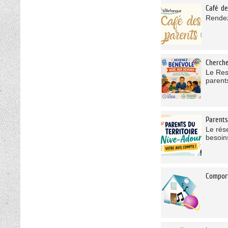
Café de
Rendez
Cherche
Le Res
parents
Parents
Le rés
besoins
Compor