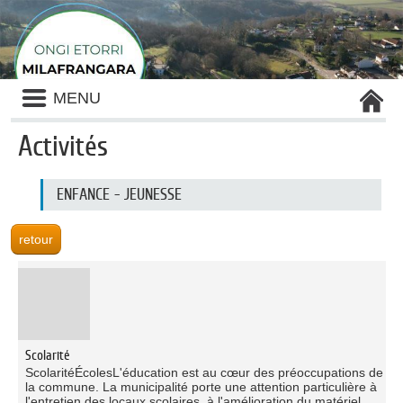
Liste
MENU
des
avertissements
Activités
Liste
ENFANCE - JEUNESSE
des
catégories
d'activité
Scolarité
ScolaritéÉcolesL'éducation est au cœur des préoccupations de
la commune. La municipalité porte une attention particulière à
l'entretien des locaux scolaires, à l'amélioration du matériel