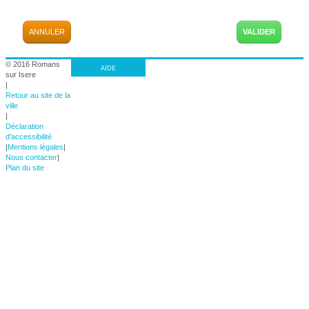
ANNULER
© 2016 Romans
AIDE
sur Isere
|
Retour au site de la
ville
|
Déclaration
d'accessibilité
|
Mentions légales
|
Nous contacter
|
Plan du site