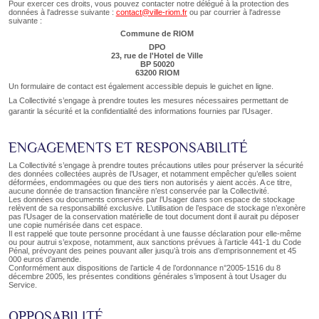
Pour exercer ces droits, vous pouvez contacter notre délégué à la protection des
données à l'adresse suivante :
contact@ville-riom.fr
ou par courrier à l'adresse
suivante :
Commune de RIOM
DPO
23, rue de l'Hotel de Ville
BP 50020
63200 RIOM
Un formulaire de contact est également accessible depuis le guichet en ligne.
La Collectivité s’engage à prendre toutes les mesures nécessaires permettant de
garantir la sécurité et la confidentialité des informations fournies par l’Usager
.
ENGAGEMENTS ET RESPONSABILITÉ
La Collectivité s’engage à prendre toutes précautions utiles pour préserver la sécurité
des données collectées auprès de l’Usager, et notamment empêcher qu’elles soient
déformées, endommagées ou que des tiers non autorisés y aient accès. A ce titre,
aucune donnée de transaction financière n’est conservée par la Collectivité.
Les données ou documents conservés par l’Usager dans son espace de stockage
relèvent de sa responsabilité exclusive. L’utilisation de l’espace de stockage n’exonère
pas l’Usager de la conservation matérielle de tout document dont il aurait pu déposer
une copie numérisée dans cet espace.
Il est rappelé que toute personne procédant à une fausse déclaration pour elle-même
ou pour autrui s’expose, notamment, aux sanctions prévues à l’article 441-1 du Code
Pénal, prévoyant des peines pouvant aller jusqu’à trois ans d’emprisonnement et 45
000 euros d’amende.
Conformément aux dispositions de l’article 4 de l’ordonnance n°2005-1516 du 8
décembre 2005, les présentes conditions générales s’imposent à tout Usager du
Service.
OPPOSABILITÉ