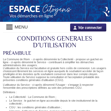
Panneau de gestion des cookies
Liste
MENU
Me connecter
des
avertissements
CONDITIONS GENERALES
D’UTILISATION
PRÉAMBULE
La Commune de Riom - ci-après dénommée la Collectivité - propose un guichet en
ligne - ci-après dénommé le Service - contribuant à simplifier les démarches
administratives des usagers.
L’utilisation du Service est facultative et gratuite hors coûts de connexion. Les usagers
choisissent librement les services en ligne auxquels ils souhaitent accéder de façon
privilégiée et les données qu’ils souhaitent conserver dans leur compte citoyen.
Toute utilisation du Service suppose la consultation et l’acceptation préalable des
présentes conditions générales d’utilisation (CGU).
L’utilisateur du Service - ci-après dénommé l’Usager - s’engage à respecter
l’ensemble des prescriptions définies au sein des présentes CGU.
Définitions :
La Collectivité : La Commune de Riom ;
Le Service : le guichet en ligne accessible depuis le site institutionnel de la
collectivité ;
CGU : les conditions générales d’utilisation ;