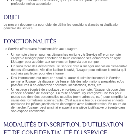
L’Usager : l’utilisateur du Service, quel que soit son profil : particulier,
professionnel ou association.
OBJET
Le présent document a pour objet de définir les conditions d’accès et d’utilisation
générale du Service.
FONCTIONNALITÉS
Le Service offre quatre fonctionnalités aux usagers :
Un compte citoyen pour les démarches en ligne : le Service offre un compte
citoyen à l’usager pour effectuer en toute confiance ses démarches en ligne.
L’Usager peut accéder aux services en ligne via son compte ;
Un suivi facile des démarches : le Service offre à l’usager une vision d’ensemble
de ses démarches. Afin d’en faciliter le suivi, l’Usager peut indiquer le média qu’il
souhaite privilégier pour être informé ;
Des informations sur mesure : situé au cœur du site institutionnel le Service
permet à l’Usager de disposer de l’ensemble des informations préalables et/ou
postérieures à sa démarche : horaires, localisations, tarifs, etc.
Un espace sécurisé de stockage : en créant un compte, l’Usager dispose d’un
espace sécurisé de stockage. En toute sécurité, il y enregistre une fois pour
toutes ses données personnelles usuelles (nom, adresse, etc.) pour simplifier la
saisie des formulaires administratifs. C’est aussi le lieu où il conserve en toute
confiance les pièces justificatives échangées avec l’administration. En cours de
démarche, l’usager peut ainsi faire appel à une pièce justificative présente dans
son espace confidentiel.
MODALITÉS D’INSCRIPTION, D’UTILISATION
ET DE CONFIDENTIALITÉ DU SERVICE