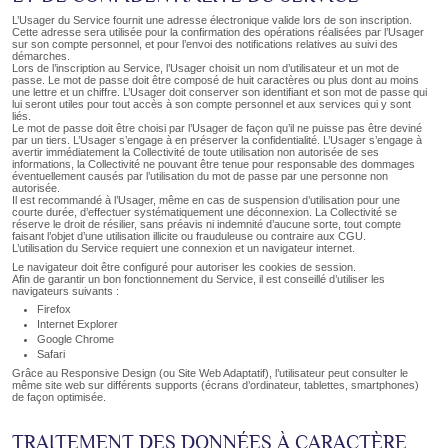
L’Usager du Service fournit une adresse électronique valide lors de son inscription.
Cette adresse sera utilisée pour la confirmation des opérations réalisées par l’Usager
sur son compte personnel, et pour l’envoi des notifications relatives au suivi des
démarches.
Lors de l’inscription au Service, l’Usager choisit un nom d’utilisateur et un mot de
passe. Le mot de passe doit être composé de huit caractères ou plus dont au moins
une lettre et un chiffre. L’Usager doit conserver son identifiant et son mot de passe qui
lui seront utiles pour tout accès à son compte personnel et aux services qui y sont
liés.
Le mot de passe doit être choisi par l’Usager de façon qu’il ne puisse pas être deviné
par un tiers. L’Usager s’engage à en préserver la confidentialité. L’Usager s’engage à
avertir immédiatement la Collectivité de toute utilisation non autorisée de ses
informations, la Collectivité ne pouvant être tenue pour responsable des dommages
éventuellement causés par l’utilisation du mot de passe par une personne non
autorisée.
Il est recommandé à l’Usager, même en cas de suspension d’utilisation pour une
courte durée, d’effectuer systématiquement une déconnexion. La Collectivité se
réserve le droit de résilier, sans préavis ni indemnité d’aucune sorte, tout compte
faisant l’objet d’une utilisation illicite ou frauduleuse ou contraire aux CGU.
L’utilisation du Service requiert une connexion et un navigateur internet.
Le navigateur doit être configuré pour autoriser les cookies de session.
Afin de garantir un bon fonctionnement du Service, il est conseillé d’utiliser les
navigateurs suivants :
Firefox
Internet Explorer
Google Chrome
Safari
Grâce au Responsive Design (ou Site Web Adaptatif), l’utilisateur peut consulter le
même site web sur différents supports (écrans d’ordinateur, tablettes, smartphones)
de façon optimisée.
TRAITEMENT DES DONNÉES À CARACTÈRE