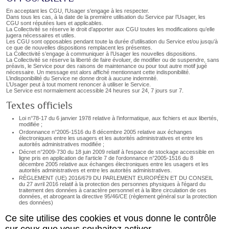
En acceptant les CGU, l'Usager s'engage à les respecter.
Dans tous les cas, à la date de la première utilisation du Service par l’Usager, les
CGU sont réputées lues et applicables.
La Collectivité se réserve le droit d’apporter aux CGU toutes les modifications qu’elle
jugera nécessaires et utiles.
Les CGU sont opposables pendant toute la durée d’utilisation du Service et/ou jusqu’à
ce que de nouvelles dispositions remplacent les présentes.
La Collectivité s’engage à communiquer à l’Usager les nouvelles dispositions.
La Collectivité se réserve la liberté de faire évoluer, de modifier ou de suspendre, sans
préavis, le Service pour des raisons de maintenance ou pour tout autre motif jugé
nécessaire. Un message est alors affiché mentionnant cette indisponibilité.
L’indisponibilité du Service ne donne droit à aucune indemnité.
L’Usager peut à tout moment renoncer à utiliser le Service.
Le Service est normalement accessible 24 heures sur 24, 7 jours sur 7.
Textes officiels
Loi n°78-17 du 6 janvier 1978 relative à l’informatique, aux fichiers et aux libertés,
modifiée ;
Ordonnance n°2005-1516 du 8 décembre 2005 relative aux échanges
électroniques entre les usagers et les autorités administratives et entre les
autorités administratives
modifiée
;
Décret n°2009-730 du 18 juin 2009 relatif à l'espace de stockage accessible en
ligne pris en application de l'article 7 de l'ordonnance n°2005-1516 du 8
décembre 2005 relative aux échanges électroniques entre les usagers et les
autorités administratives et entre les autorités administratives.
RÈGLEMENT (UE) 2016/679 DU PARLEMENT EUROPÉEN ET DU CONSEIL
du 27 avril 2016 relatif à la protection des personnes physiques à l'égard du
traitement des données à caractère personnel et à la libre circulation de ces
données, et abrogeant la directive 95/46/CE (règlement général sur la protection
des données)
Ce site utilise des cookies et vous donne le contrôle
Fermer la page