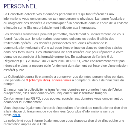
PERSONNEL
La Collectivité collecte vos « données personnelles » qui font références aux
informations vous concernant, en tant que personne physique. La nature facultative
ou obligatoire des données à communiquer à la collectivité dans le cadre de la collecte
effectuée sur le Site est préalablement indiquée aux internautes.
Les données transmises peuvent permettre, directement ou indirectement, de vous
fournir l'accès aux fonctionnalités susvisées qui sont les seules finalités des
traitements opérés. Les données personnelles recueillies résultent de la
communication volontaire d'une adresse électronique ou d’autres données saisies
dans des formulaires. Ces informations ne sont utilisées que pour répondre à votre
demande ou accéder à la formalité entreprise. En application de l'article 6 du
Règlement (UE) 2016/679 du 27 avril 2016 dit RGPD, votre consentement n'est pas
nécessaire dans la mesure où le fondement du traitement est l'exercice d'une mission
d'intérêt public.
La Collectivité pourra être amenée à conserver vos données personnelles pendant
une période de
X (champs libre). années/ mois
à compter du début de l’inactivité du
compte.
En aucun cas la collectivité ne transfert vos données personnelles hors de l’Union
européenne, elles sont conservées uniquement sur le territoire français.
Conformément au RGPD, vous pouvez accéder aux données vous concernant ou
demander leur effacement.
Vous disposez également d'un droit d'opposition, d'un droit de rectification et d'un droit
à la limitation du traitement de vos données (pour plus d'informations sur vos
droits
cnil.fr
).
La collectivité vous informe également que vous disposez d'un droit d'introduire une
réclamation auprès de la CNIL.