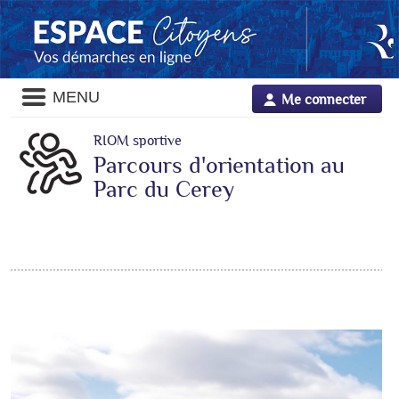
Panneau de gestion des cookies
Liste
MENU
Me connecter
des
avertissements
RIOM sportive
Parcours d'orientation au
Parc du Cerey