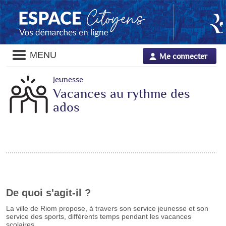
Panneau de gestion des cookies
Liste
MENU
Me connecter
des
avertissements
Jeunesse
Vacances au rythme des
ados