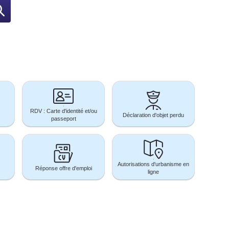
RDV
Déclaration
RDV : Carte d'identité et/ou
:
d'objet
Déclaration d'objet perdu
Carte
perdu
passeport
d'identité
et/ou
passeport
Réponse
Autorisations
Autorisations d'urbanisme en
offre
d'urbanisme
Réponse offre d'emploi
d'emploi
en
ligne
ligne