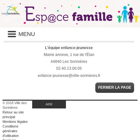
Panneau de gestion des cookies
Liste
MENU
des
avertissements
L'équipe enfance-jeunesse
Mairie annexe, 1 rue de l'Élan
44840 Les Sorinières
02.40.13.00.05
enfance-jeunesse@ville-sorinieres.fr
FERMER LA PAGE
© 2018 Ville des
AIDE
Sorinières
Retour au site
principal
Mentions légales
Conditions
générales
d'utilisation