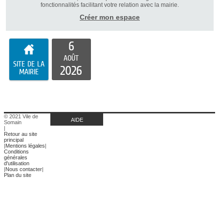
fonctionnalités facilitant votre relation avec la mairie.
Créer mon espace
6
AOÛT
SITE DE LA
2026
MAIRIE
© 2021 Vile de
AIDE
Somain
|
Retour au site
principal
|
Mentions légales
|
Conditions
générales
d'utilisation
|
Nous contacter
|
Plan du site