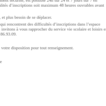
ment sécurisé, est possible 24h sur 24 et 7 jours sur 7 en
alités d’inscriptions soit maximum 48 heures ouvrables avant
, et plus besoin de se déplacer.
qui rencontrent des difficultés d’inscriptions dans l’espace
 invitons à vous rapprocher du service vie scolaire et loisirs e
.86.93.09.
 votre disposition pour tout renseignement.
le