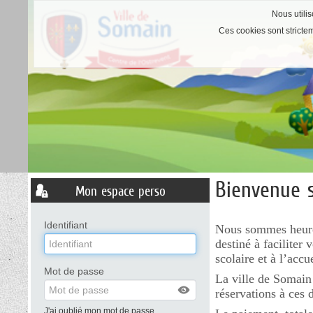
Nous utilis
Ces cookies sont stricte
Bienvenue s
Liste
Mon espace perso
des
avertissements
Identifiant
Nous sommes heureu
destiné à faciliter 
scolaire et à l’accu
Mot de passe
La ville de Somain
réservations à ces d
J'ai oublié mon mot de passe.