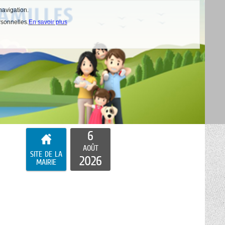
navigation.
rsonnelles.
En savoir plus
6
AOÛT
SITE DE LA
2026
MAIRIE