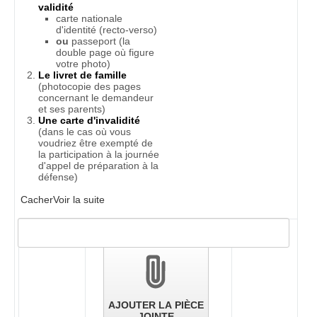
validité
carte nationale
d'identité (recto-verso)
ou
passeport (la
double page où figure
votre photo)
Le livret de famille
(photocopie des pages
concernant le demandeur
et ses parents)
Une carte d'invalidité
(dans le cas où vous
voudriez être exempté de
la participation à la journée
d'appel de préparation à la
défense)
Cacher
Voir la suite
Validation
des
pièces
jointes
AJOUTER LA PIÈCE
JOINTE