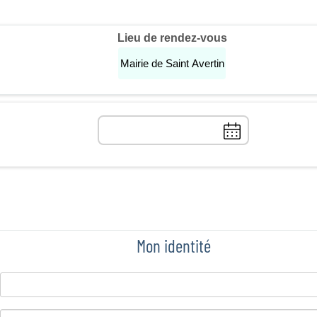
Lieu de rendez-vous
Mairie de Saint Avertin
Choix
manuel
de
la
date
Mon identité