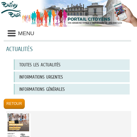
Liste
MENU
des
avertissements
ACTUALITÉS
Liste
TOUTES LES ACTUALITÉS
des
catégories
d'actualité
INFORMATIONS URGENTES
INFORMATIONS GÉNÉRALES