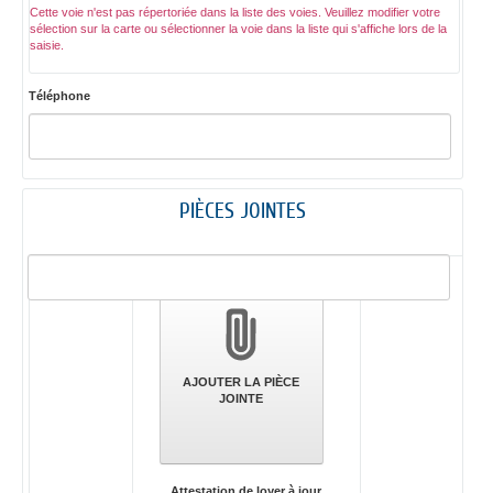
Cette voie n'est pas répertoriée dans la liste des voies. Veuillez modifier votre
sélection sur la carte ou sélectionner la voie dans la liste qui s'affiche lors de la
saisie.
Téléphone
PIÈCES JOINTES
Validation
des
pièces
jointes
AJOUTER LA PIÈCE
JOINTE
Attestation de loyer à jour