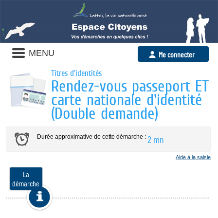
Panneau de gestion des cookies
MENU
Me connecter
Titres d'identités
Rendez-vous passeport ET
carte nationale d'identité
(Double demande)
Durée approximative de cette démarche :
2 mn
Aide à la saisie
La
démarche