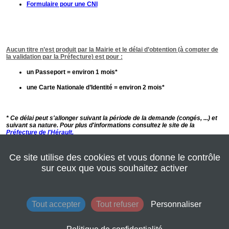
Ce site utilise des cookies et vous donne le contrôle
Commencer la démarche
>
sur ceux que vous souhaitez activer
Annuler la démarche
Tout accepter
Tout refuser
Personnaliser
© Mairie de Lattes
www.ville-lattes.fr
Mentions légales
Conditions générales d'utilisation
Contacts
Plan du site