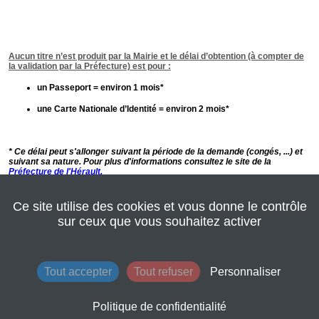
Ce site utilise des cookies et vous donne le contrôle
Commencer la démarche
>
sur ceux que vous souhaitez activer
Annuler la démarche
Tout accepter
Tout refuser
Personnaliser
© Mairie de Lattes
www.ville-lattes.fr
Mentions légales
Conditions générales d'utilisation
Contacts
Plan du site
Politique de confidentialité