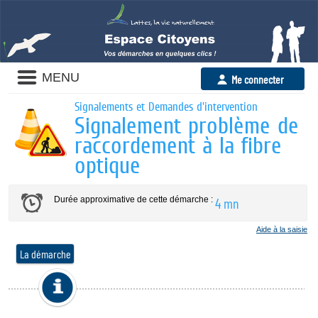
Panneau de gestion des cookies
MENU
Me connecter
Signalements et Demandes d'intervention
Signalement problème de
raccordement à la fibre
optique
Durée approximative de cette démarche :
4 mn
Aide à la saisie
La démarche