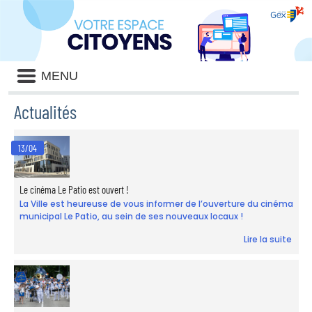
Liste
MENU
des
avertissements
Actualités
Liste
des
13/04
catégories
d'actualité
Le cinéma Le Patio est ouvert !
La Ville est heureuse de vous informer de l’ouverture du cinéma
municipal Le Patio, au sein de ses nouveaux locaux !
Lire la suite