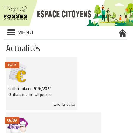
Liste
MENU
des
avertissements
Actualités
Liste
des
15/07
catégories
d'actualité
Grille tarifaire 2026/2027
Grille tarifaire cliquer ici
Lire la suite
06/09