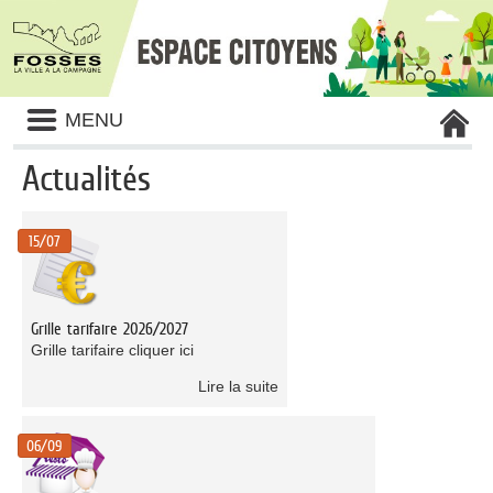
Liste
MENU
des
avertissements
Actualités
Liste
des
15/07
catégories
d'actualité
Grille tarifaire 2026/2027
Grille tarifaire cliquer ici
Lire la suite
06/09