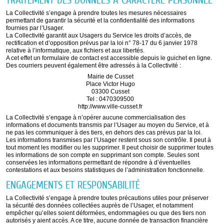
TRAITEMENT DES DONNÉES À CARACTÈRE PERSONNEL
La Collectivité s’engage à prendre toutes les mesures nécessaires
permettant de garantir la sécurité et la confidentialité des informations
fournies par l’Usager.
La Collectivité garantit aux Usagers du Service les droits d’accès, de
rectification et d’opposition prévus par la loi n° 78-17 du 6 janvier 1978
relative à l’informatique, aux fichiers et aux libertés.
A cet effet un formulaire de contact est accessible depuis le guichet en ligne.
Des courriers peuvent également être adressés à la Collectivité :
Mairie de Cusset
Place Victor Hugo
03300 Cusset
Tel : 0470309500
http://www.ville-cusset.fr
La Collectivité s’engage à n’opérer aucune commercialisation des
informations et documents transmis par l’Usager au moyen du Service, et à
ne pas les communiquer à des tiers, en dehors des cas prévus par la loi.
Les informations transmises par l’Usager restent sous son contrôle. Il peut à
tout moment les modifier ou les supprimer. Il peut choisir de supprimer toutes
les informations de son compte en supprimant son compte. Seules sont
conservées les informations permettant de répondre à d’éventuelles
contestations et aux besoins statistiques de l’administration fonctionnelle.
ENGAGEMENTS ET RESPONSABILITÉ
La Collectivité s’engage à prendre toutes précautions utiles pour préserver
la sécurité des données collectées auprès de l’Usager, et notamment
empêcher qu’elles soient déformées, endommagées ou que des tiers non
autorisés y aient accès. A ce titre, aucune donnée de transaction financière