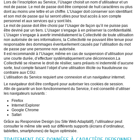
Lors de l’inscription au Service, l’Usager choisit un nom d’utilisateur et un
mot de passe. Le mot de passe doit être composé de huit caractères ou plus
dont au moins une lettre et un chiffre. L’Usager doit conserver son identifiant
et son mot de passe qui lui seront utiles pour tout accès à son compte
personnel et aux services qui y sont liés.
Le mot de passe doit être choisi par l’Usager de façon qu’il ne puisse pas
être deviné par un tiers. L’Usager s’engage à en préserver la confidentialité.
L’Usager s’engage à avertir immédiatement la Collectivité de toute utilisation
non autorisée de ses informations, la Collectivité ne pouvant être tenue pour
responsable des dommages éventuellement causés par l’utilisation du mot
de passe par une personne non autorisée.
Il est recommandé à l’Usager, même en cas de suspension d’utilisation pour
une courte durée, d’effectuer systématiquement une déconnexion.La
Collectivité se réserve le droit de résilier, sans préavis ni indemnité d’aucune
sorte, tout compte faisant l’objet d’une utilisation illicite ou frauduleuse ou
contraire aux CGU.
L’utilisation du Service requiert une connexion et un navigateur internet.
Le navigateur doit être configuré pour autoriser les cookies de session.
Afin de garantir un bon fonctionnement du Service, il est conseillé d’utiliser
les navigateurs suivants :
Firefox
Internet Explorer
Google Chrome
Safari
Grâce au Responsive Design (ou Site Web Adaptatif), l’utilisateur peut
consulter le même site web sur différents supports (écrans d’ordinateur,
tablettes, smartphones) de façon optimisée.