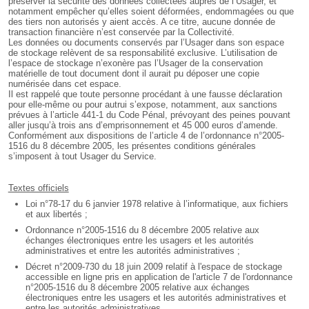
préserver la sécurité des données collectées auprès de l’Usager, et
notamment empêcher qu’elles soient déformées, endommagées ou que
des tiers non autorisés y aient accès. A ce titre, aucune donnée de
transaction financière n’est conservée par la Collectivité.
Les données ou documents conservés par l’Usager dans son espace
de stockage relèvent de sa responsabilité exclusive. L’utilisation de
l’espace de stockage n’exonère pas l’Usager de la conservation
matérielle de tout document dont il aurait pu déposer une copie
numérisée dans cet espace.
Il est rappelé que toute personne procédant à une fausse déclaration
pour elle-même ou pour autrui s’expose, notamment, aux sanctions
prévues à l’article 441-1 du Code Pénal, prévoyant des peines pouvant
aller jusqu’à trois ans d’emprisonnement et 45 000 euros d’amende.
Conformément aux dispositions de l’article 4 de l’ordonnance n°2005-
1516 du 8 décembre 2005, les présentes conditions générales
s’imposent à tout Usager du Service.
Textes officiels
Loi n°78-17 du 6 janvier 1978 relative à l’informatique, aux fichiers
et aux libertés ;
Ordonnance n°2005-1516 du 8 décembre 2005 relative aux
échanges électroniques entre les usagers et les autorités
administratives et entre les autorités administratives ;
Décret n°2009-730 du 18 juin 2009 relatif à l'espace de stockage
accessible en ligne pris en application de l'article 7 de l'ordonnance
n°2005-1516 du 8 décembre 2005 relative aux échanges
électroniques entre les usagers et les autorités administratives et
entre les autorités administratives.