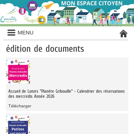
Liste
MENU
des
avertissements
édition de documents
Liste
des
documents
publiés
Accueil de Loisirs "Planète Gribouille" - Calendrier des réservations
des mercredis Année 2026
Télécharger