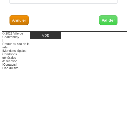
Annuler
© 2021 Ville de
AIDE
Chantonnay
|
Retour au site de la
ville
|
Mentions légales
|
Conditions
générales
d'utilisation
|
Contacts
|
Plan du site