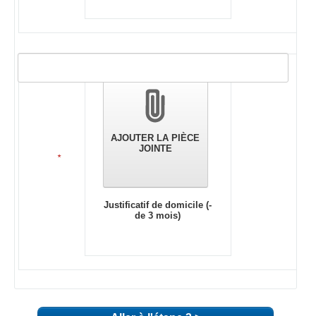
Validation
des
pièces
jointes
AJOUTER LA PIÈCE
JOINTE
*
Justificatif de domicile (-
de 3 mois)