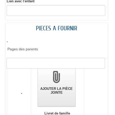
Lien avec l'enfant
PIECES A FOURNIR
-
Pages des parents
Validation
des
pièces
jointes
AJOUTER LA PIÈCE
JOINTE
*
Livret de famille