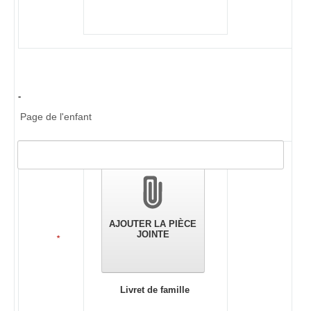
-
Page de l'enfant
Validation
des
pièces
jointes
AJOUTER LA PIÈCE
JOINTE
*
Livret de famille