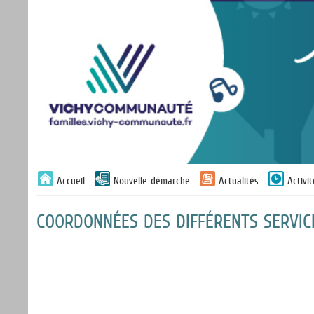
Liste
Accueil
Nouvelle démarche
Actualités
Activi
des
avertissements
COORDONNÉES DES DIFFÉRENTS SERVICE
Liste
des
catégories
d'information
pratique