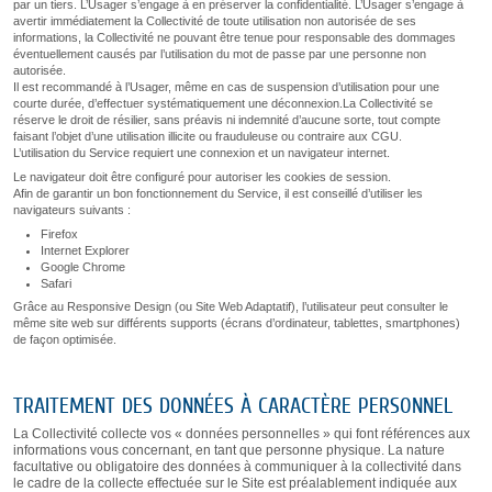
par un tiers. L’Usager s’engage à en préserver la confidentialité. L’Usager s’engage à
avertir immédiatement la Collectivité de toute utilisation non autorisée de ses
informations, la Collectivité ne pouvant être tenue pour responsable des dommages
éventuellement causés par l’utilisation du mot de passe par une personne non
autorisée.
Il est recommandé à l’Usager, même en cas de suspension d’utilisation pour une
courte durée, d’effectuer systématiquement une déconnexion.La Collectivité se
réserve le droit de résilier, sans préavis ni indemnité d’aucune sorte, tout compte
faisant l’objet d’une utilisation illicite ou frauduleuse ou contraire aux CGU.
L’utilisation du Service requiert une connexion et un navigateur internet.
Le navigateur doit être configuré pour autoriser les cookies de session.
Afin de garantir un bon fonctionnement du Service, il est conseillé d’utiliser les
navigateurs suivants :
Firefox
Internet Explorer
Google Chrome
Safari
Grâce au Responsive Design (ou Site Web Adaptatif), l’utilisateur peut consulter le
même site web sur différents supports (écrans d’ordinateur, tablettes, smartphones)
de façon optimisée.
TRAITEMENT DES DONNÉES À CARACTÈRE PERSONNEL
La Collectivité collecte vos « données personnelles » qui font références aux
informations vous concernant, en tant que personne physique. La nature
facultative ou obligatoire des données à communiquer à la collectivité dans
le cadre de la collecte effectuée sur le Site est préalablement indiquée aux