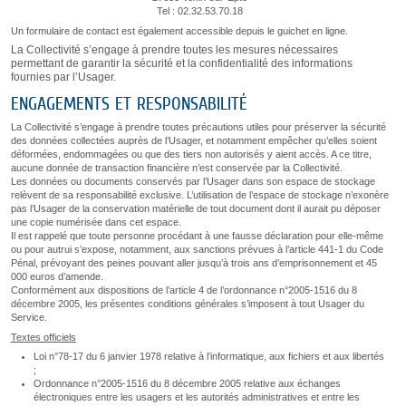
Tel : 02.32.53.70.18
Un formulaire de contact est également accessible depuis le guichet en ligne.
La Collectivité s’engage à prendre toutes les mesures nécessaires
permettant de garantir la sécurité et la confidentialité des informations
fournies par l’Usager.
ENGAGEMENTS ET RESPONSABILITÉ
La Collectivité s’engage à prendre toutes précautions utiles pour préserver la sécurité
des données collectées auprès de l’Usager, et notamment empêcher qu’elles soient
déformées, endommagées ou que des tiers non autorisés y aient accès. A ce titre,
aucune donnée de transaction financière n’est conservée par la Collectivité.
Les données ou documents conservés par l’Usager dans son espace de stockage
relèvent de sa responsabilité exclusive. L’utilisation de l’espace de stockage n’exonère
pas l’Usager de la conservation matérielle de tout document dont il aurait pu déposer
une copie numérisée dans cet espace.
Il est rappelé que toute personne procédant à une fausse déclaration pour elle-même
ou pour autrui s’expose, notamment, aux sanctions prévues à l’article 441-1 du Code
Pénal, prévoyant des peines pouvant aller jusqu’à trois ans d’emprisonnement et 45
000 euros d’amende.
Conformément aux dispositions de l’article 4 de l’ordonnance n°2005-1516 du 8
décembre 2005, les présentes conditions générales s’imposent à tout Usager du
Service.
Textes officiels
Loi n°78-17 du 6 janvier 1978 relative à l’informatique, aux fichiers et aux libertés
;
Ordonnance n°2005-1516 du 8 décembre 2005 relative aux échanges
électroniques entre les usagers et les autorités administratives et entre les