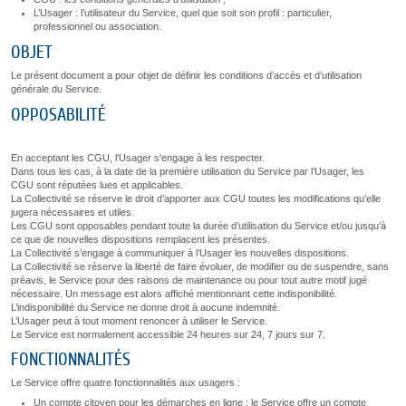
L’Usager : l’utilisateur du Service, quel que soit son profil : particulier,
professionnel ou association.
OBJET
Le présent document a pour objet de définir les conditions d’accès et d’utilisation
générale du Service.
OPPOSABILITÉ
En acceptant les CGU, l'Usager s'engage à les respecter.
Dans tous les cas, à la date de la première utilisation du Service par l’Usager, les
CGU sont réputées lues et applicables.
La Collectivité se réserve le droit d’apporter aux CGU toutes les modifications qu’elle
jugera nécessaires et utiles.
Les CGU sont opposables pendant toute la durée d’utilisation du Service et/ou jusqu’à
ce que de nouvelles dispositions remplacent les présentes.
La Collectivité s’engage à communiquer à l’Usager les nouvelles dispositions.
La Collectivité se réserve la liberté de faire évoluer, de modifier ou de suspendre, sans
préavis, le Service pour des raisons de maintenance ou pour tout autre motif jugé
nécessaire. Un message est alors affiché mentionnant cette indisponibilité.
L’indisponibilité du Service ne donne droit à aucune indemnité.
L’Usager peut à tout moment renoncer à utiliser le Service.
Le Service est normalement accessible 24 heures sur 24, 7 jours sur 7.
FONCTIONNALITÉS
Le Service offre quatre fonctionnalités aux usagers :
Un compte citoyen pour les démarches en ligne : le Service offre un compte