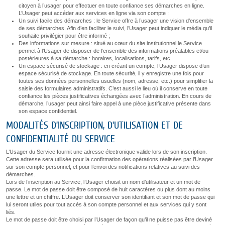
citoyen à l’usager pour effectuer en toute confiance ses démarches en ligne.
L’Usager peut accéder aux services en ligne via son compte ;
Un suivi facile des démarches : le Service offre à l’usager une vision d’ensemble
de ses démarches. Afin d’en faciliter le suivi, l’Usager peut indiquer le média qu’il
souhaite privilégier pour être informé ;
Des informations sur mesure : situé au cœur du site institutionnel le Service
permet à l’Usager de disposer de l’ensemble des informations préalables et/ou
postérieures à sa démarche : horaires, localisations, tarifs, etc.
Un espace sécurisé de stockage : en créant un compte, l’Usager dispose d’un
espace sécurisé de stockage. En toute sécurité, il y enregistre une fois pour
toutes ses données personnelles usuelles (nom, adresse, etc.) pour simplifier la
saisie des formulaires administratifs. C’est aussi le lieu où il conserve en toute
confiance les pièces justificatives échangées avec l’administration. En cours de
démarche, l’usager peut ainsi faire appel à une pièce justificative présente dans
son espace confidentiel.
MODALITÉS D’INSCRIPTION, D’UTILISATION ET DE
CONFIDENTIALITÉ DU SERVICE
L’Usager du Service fournit une adresse électronique valide lors de son inscription.
Cette adresse sera utilisée pour la confirmation des opérations réalisées par l’Usager
sur son compte personnel, et pour l’envoi des notifications relatives au suivi des
démarches.
Lors de l’inscription au Service, l’Usager choisit un nom d’utilisateur et un mot de
passe. Le mot de passe doit être composé de huit caractères ou plus dont au moins
une lettre et un chiffre. L’Usager doit conserver son identifiant et son mot de passe qui
lui seront utiles pour tout accès à son compte personnel et aux services qui y sont
liés.
Le mot de passe doit être choisi par l’Usager de façon qu’il ne puisse pas être deviné