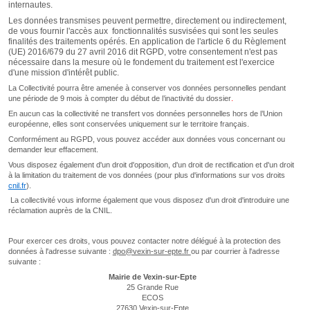
internautes.
Les données transmises peuvent permettre, directement ou indirectement,
de vous fournir l'accès aux fonctionnalités susvisées qui sont les seules
finalités des traitements opérés. En application de l'article 6 du Règlement
(UE) 2016/679 du 27 avril 2016 dit RGPD, votre consentement n'est pas
nécessaire dans la mesure où le fondement du traitement est l'exercice
d'une mission d'intérêt public.
La Collectivité pourra être amenée à conserver vos données personnelles pendant
une période de 9 mois
à compter du début de l’inactivité du dossier
.
En aucun cas la collectivité ne transfert vos données personnelles hors de l’Union
européenne, elles sont conservées uniquement sur le territoire français.
Conformément au RGPD, vous pouvez accéder aux données vous concernant ou
demander leur effacement.
Vous disposez également d'un droit d'opposition, d'un droit de rectification et d'un droit
à la limitation du traitement de vos données (pour plus d'informations sur vos droits
cnil.fr
).
La collectivité vous informe également que vous disposez d'un droit d'introduire une
réclamation auprès de la CNIL.
Pour exercer ces droits, vous pouvez contacter notre délégué à la protection des
données à l'adresse suivante :
dpo@vexin-sur-epte.fr
ou par courrier à l'adresse
suivante :
Mairie
de Vexin-sur-Epte
25 Grande Rue
ECOS
27630 Vexin-sur-Epte