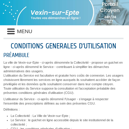
Panneau de gestion des cookies
Liste
MENU
des
avertissements
CONDITIONS GENERALES D’UTILISATION
PRÉAMBULE
La ville de Vexin-sur-Epte - ci-après dénommée la Collectivité - propose un guichet en
ligne - ci-après dénommé le Service - contribuant à simplifier les démarches
administratives des usagers.
L’utilisation du Service est facultative et gratuite hors coûts de connexion. Les usagers
choisissent librement les services en ligne auxquels ils souhaitent accéder de façon
privilégiée et les données qu’ils souhaitent conserver dans leur compte citoyen.
Toute utilisation du Service suppose la consultation et l’acceptation préalable des
présentes conditions générales d’utilisation (CGU).
L’utilisateur du Service - ci-après dénommé l’Usager - s’engage à respecter
l’ensemble des prescriptions définies au sein des présentes CGU.
Définitions :
La Collectivité : La Ville de Vexin-sur-Epte ;
Le Service : le guichet en ligne accessible depuis le site institutionnel de la
collectivité ;
CGU : les conditions générales d’utilisation ;