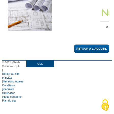
RETOUR À L'ACCUEIL
© 2021 Ville de
AIDE
Vexin-sur-Epte
|
Retour au site
principal
|
Mentions légales
|
Conditions
générales
d'utilisation
|
Nous contacter
|
Plan du site