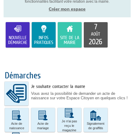
fonctionnalités facilitant votre relation avec la mairie.
Créer mon espace
7
AOÛT
NOUVELLE
INFOS
SITE DE LA
2026
DÉMARCHE
PRATIQUES
MAIRIE
Démarches
Je souhaite contacter la mairie
Vous avez la possibilité de demander un acte de
naissance sur votre Espace Citoyen en quelques clics !
Acte
Acte
Je
Signalement
de
de
n'ai
de
naissance
mariage
pas
graffitis
Je n'ai pas
reçu
Acte de
Acte de
Signalement
reçu le
le
naissance
mariage
de graffitis
magazine
magazine