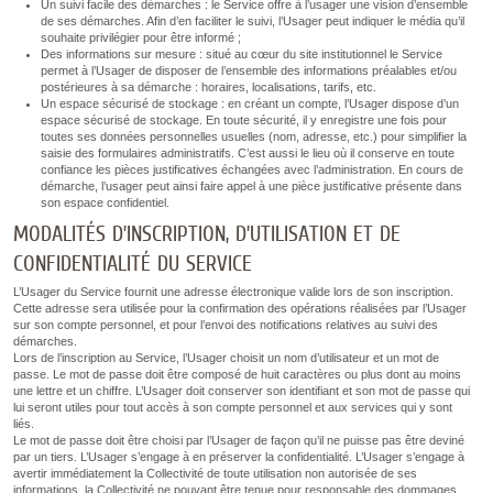
Un suivi facile des démarches : le Service offre à l’usager une vision d’ensemble
de ses démarches. Afin d’en faciliter le suivi, l’Usager peut indiquer le média qu’il
souhaite privilégier pour être informé ;
Des informations sur mesure : situé au cœur du site institutionnel le Service
permet à l’Usager de disposer de l’ensemble des informations préalables et/ou
postérieures à sa démarche : horaires, localisations, tarifs, etc.
Un espace sécurisé de stockage : en créant un compte, l’Usager dispose d’un
espace sécurisé de stockage. En toute sécurité, il y enregistre une fois pour
toutes ses données personnelles usuelles (nom, adresse, etc.) pour simplifier la
saisie des formulaires administratifs. C’est aussi le lieu où il conserve en toute
confiance les pièces justificatives échangées avec l’administration. En cours de
démarche, l’usager peut ainsi faire appel à une pièce justificative présente dans
son espace confidentiel.
MODALITÉS D’INSCRIPTION, D’UTILISATION ET DE
CONFIDENTIALITÉ DU SERVICE
L’Usager du Service fournit une adresse électronique valide lors de son inscription.
Cette adresse sera utilisée pour la confirmation des opérations réalisées par l’Usager
sur son compte personnel, et pour l’envoi des notifications relatives au suivi des
démarches.
Lors de l’inscription au Service, l’Usager choisit un nom d’utilisateur et un mot de
passe. Le mot de passe doit être composé de huit caractères ou plus dont au moins
une lettre et un chiffre. L’Usager doit conserver son identifiant et son mot de passe qui
lui seront utiles pour tout accès à son compte personnel et aux services qui y sont
liés.
Le mot de passe doit être choisi par l’Usager de façon qu’il ne puisse pas être deviné
par un tiers. L’Usager s’engage à en préserver la confidentialité. L’Usager s’engage à
avertir immédiatement la Collectivité de toute utilisation non autorisée de ses
informations, la Collectivité ne pouvant être tenue pour responsable des dommages