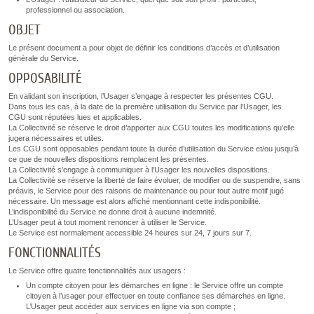
professionnel ou association.
OBJET
Le présent document a pour objet de définir les conditions d’accès et d’utilisation
générale du Service.
OPPOSABILITÉ
En validant son inscription, l’Usager s’engage à respecter les présentes CGU.
Dans tous les cas, à la date de la première utilisation du Service par l’Usager, les
CGU sont réputées lues et applicables.
La Collectivité se réserve le droit d’apporter aux CGU toutes les modifications qu’elle
jugera nécessaires et utiles.
Les CGU sont opposables pendant toute la durée d’utilisation du Service et/ou jusqu’à
ce que de nouvelles dispositions remplacent les présentes.
La Collectivité s’engage à communiquer à l’Usager les nouvelles dispositions.
La Collectivité se réserve la liberté de faire évoluer, de modifier ou de suspendre, sans
préavis, le Service pour des raisons de maintenance ou pour tout autre motif jugé
nécessaire. Un message est alors affiché mentionnant cette indisponibilité.
L’indisponibilité du Service ne donne droit à aucune indemnité.
L’Usager peut à tout moment renoncer à utiliser le Service.
Le Service est normalement accessible 24 heures sur 24, 7 jours sur 7.
FONCTIONNALITÉS
Le Service offre quatre fonctionnalités aux usagers :
Un compte citoyen pour les démarches en ligne : le Service offre un compte
citoyen à l’usager pour effectuer en toute confiance ses démarches en ligne.
L’Usager peut accéder aux services en ligne via son compte ;