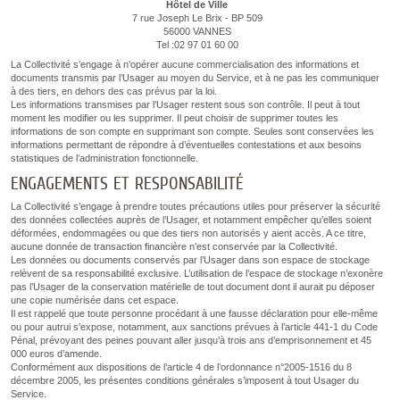
Hôtel de Ville
7 rue Joseph Le Brix - BP 509
56000 VANNES
Tel :02 97 01 60 00
La Collectivité s’engage à n’opérer aucune commercialisation des informations et
documents transmis par l’Usager au moyen du Service, et à ne pas les communiquer
à des tiers, en dehors des cas prévus par la loi.
Les informations transmises par l’Usager restent sous son contrôle. Il peut à tout
moment les modifier ou les supprimer. Il peut choisir de supprimer toutes les
informations de son compte en supprimant son compte. Seules sont conservées les
informations permettant de répondre à d’éventuelles contestations et aux besoins
statistiques de l’administration fonctionnelle.
ENGAGEMENTS ET RESPONSABILITÉ
La Collectivité s’engage à prendre toutes précautions utiles pour préserver la sécurité
des données collectées auprès de l’Usager, et notamment empêcher qu’elles soient
déformées, endommagées ou que des tiers non autorisés y aient accès. A ce titre,
aucune donnée de transaction financière n’est conservée par la Collectivité.
Les données ou documents conservés par l’Usager dans son espace de stockage
relèvent de sa responsabilité exclusive. L’utilisation de l’espace de stockage n’exonère
pas l’Usager de la conservation matérielle de tout document dont il aurait pu déposer
une copie numérisée dans cet espace.
Il est rappelé que toute personne procédant à une fausse déclaration pour elle-même
ou pour autrui s’expose, notamment, aux sanctions prévues à l’article 441-1 du Code
Pénal, prévoyant des peines pouvant aller jusqu’à trois ans d’emprisonnement et 45
000 euros d’amende.
Conformément aux dispositions de l’article 4 de l’ordonnance n°2005-1516 du 8
décembre 2005, les présentes conditions générales s’imposent à tout Usager du
Service.