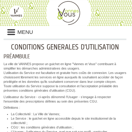
Panneau de gestion des cookies
Liste
MENU
des
avertissements
CONDITIONS GENERALES D’UTILISATION
PRÉAMBULE
La ville de VANNES propose un guichet en ligne "Vannes et Vous" contribuant à
simplifier les démarches administratives des usagers.
L’utilisation du Service est facultative et gratuite hors coûts de connexion. Les usagers
choisissent librement les services en ligne auxquels ils souhaitent accéder de façon
privilégiée et les données qu’ils souhaitent conserver dans leur compte citoyen.
Toute utilisation du Service suppose la consultation et l’acceptation préalable des
présentes conditions générales d’utilisation (CGU).
L’utilisateur du Service - ci-après dénommé l’Usager - s’engage à respecter
l’ensemble des prescriptions définies au sein des présentes CGU.
Définitions :
La Collectivité : La Ville de Vannes;
Le Service : le guichet en ligne accessible depuis le site institutionnel de la
collectivité ;
CGU : les conditions générales d’utilisation ;
L’Usager : l’utilisateur du Service, quel que soit son profil : particulier,