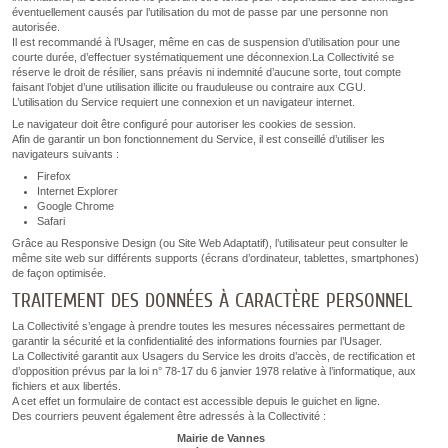
éventuellement causés par l’utilisation du mot de passe par une personne non
autorisée.
Il est recommandé à l’Usager, même en cas de suspension d’utilisation pour une
courte durée, d’effectuer systématiquement une déconnexion.La Collectivité se
réserve le droit de résilier, sans préavis ni indemnité d’aucune sorte, tout compte
faisant l’objet d’une utilisation illicite ou frauduleuse ou contraire aux CGU.
L’utilisation du Service requiert une connexion et un navigateur internet.
Le navigateur doit être configuré pour autoriser les cookies de session.
Afin de garantir un bon fonctionnement du Service, il est conseillé d’utiliser les
navigateurs suivants :
Firefox
Internet Explorer
Google Chrome
Safari
Grâce au Responsive Design (ou Site Web Adaptatif), l’utilisateur peut consulter le
même site web sur différents supports (écrans d’ordinateur, tablettes, smartphones)
de façon optimisée.
TRAITEMENT DES DONNÉES À CARACTÈRE PERSONNEL
La Collectivité s’engage à prendre toutes les mesures nécessaires permettant de
garantir la sécurité et la confidentialité des informations fournies par l’Usager.
La Collectivité garantit aux Usagers du Service les droits d’accès, de rectification et
d’opposition prévus par la loi n° 78-17 du 6 janvier 1978 relative à l’informatique, aux
fichiers et aux libertés.
A cet effet un formulaire de contact est accessible depuis le guichet en ligne.
Des courriers peuvent également être adressés à la Collectivité :
Mairie de Vannes