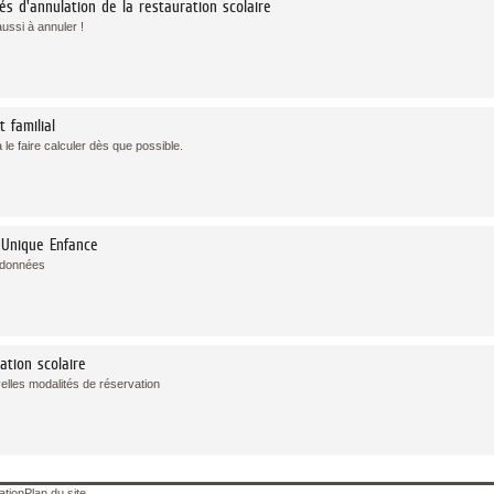
és d'annulation de la restauration scolaire
ussi à annuler !
t familial
le faire calculer dès que possible.
 Unique Enfance
rdonnées
ation scolaire
elles modalités de réservation
ation
Plan du site