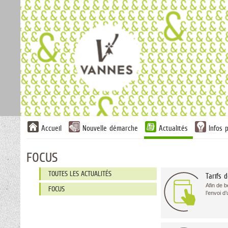
Panneau de gestion des cookies
Liste
Accueil
Nouvelle démarche
Actualités
Infos 
des
avertissements
FOCUS
Liste
TOUTES LES ACTUALITÉS
Tarifs 
des
Afin de b
catégories
FOCUS
l’envoi d’
d'actualité