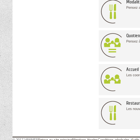
Modalit
Pensez a
Quotien
Pensez à 
Accueil
Les coo
Restaur
Les nouv
© 2017 VANNES
Retour au site principal
Mentions légales
Conditions générales d'utilis