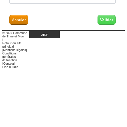
Annuler
© 2024 Commune
AIDE
de Thue et Mue
|
Retour au site
principal
|
Mentions légales
|
Conditions
générales
d'utilisation
|
Contact
|
Plan du site