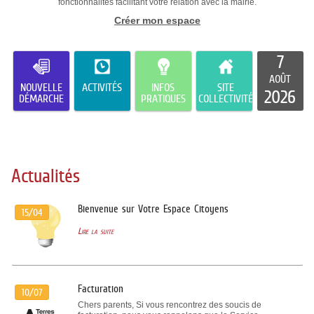
fonctionnalités facilitant votre relation avec la mairie.
Créer mon espace
7
AOÛT
NOUVELLE
ACTIVITÉS
INFOS
SITE
2026
DÉMARCHE
PRATIQUES
COLLECTIVITÉ
Actualités
Bienvenue sur Votre Espace Citoyens
15/04
Lire la suite
Facturation
10/07
Chers parents, Si vous rencontrez des soucis de