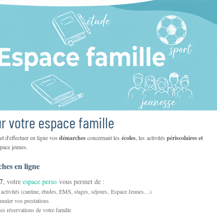
r votre espace famille
t d'effectuer en ligne vos
démarches
concernant les
écoles
, les activités
périscolaires et
espace jeunes.
hes en ligne
/7
, votre
espace perso
vous permet de :
 activités (cantine, études, EMS, stages, séjours, Espace Jeunes…)
nnuler vos prestations
des réservations de votre famille