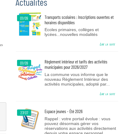
Actualités
Transports scolaires : Inscriptions ouvertes et
01/09
horaires disponibles
Ecoles primaires, collèges et
lycées...nouvelles modalités
Lire la suite
les
Règlement intérieur et tarifs des activités
01/09
municipales pour 2026/2027
La commune vous informe que le
nouveau Règlement Intérieur des
activités municipales, adopté par...
Lire la suite
Espace jeunes - Été 2026
27/07
Rappel : votre portail évolue : vous
pouvez désormais gérer vos
réservations aux activités directement
depuis votre espace personnel.