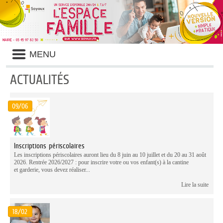
Liste
MENU
des
avertissements
ACTUALITÉS
Liste
des
09/06
catégories
d'actualité
Inscriptions périscolaires
Les inscriptions périscolaires auront lieu du 8 juin au 10 juillet et du 20 au 31 août
2026. Rentrée 2026/2027 : pour inscrire votre ou vos enfant(s) à la cantine
et garderie, vous devez réaliser...
Lire la suite
18/02