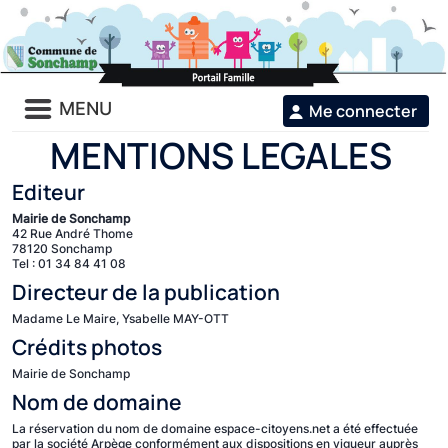
Liste
MENU
Me connecter
des
avertissements
MENTIONS LEGALES
Editeur
Mairie
de
Sonchamp
42 Rue André Thome
78120 Sonchamp
Tel :
01 34 84 41 08
Directeur de la publication
Madame Le Maire, Ysabelle MAY-OTT
Crédits photos
Mairie de Sonchamp
Nom de domaine
La réservation du nom de domaine espace-citoyens.net a été effectuée
par la société Arpège conformément aux dispositions en vigueur auprès