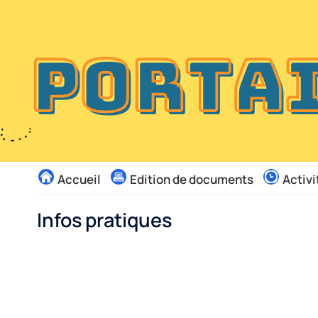
Liste
Accueil
Edition de documents
Activi
des
avertissements
Infos pratiques
Liste
des
catégories
d'information
pratique