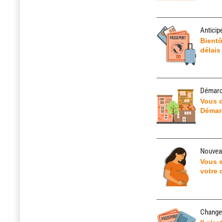
Anticip
Bientô
délais
Démarc
Vous d
Démarc
Nouveau
Vous s
votre 
Changem