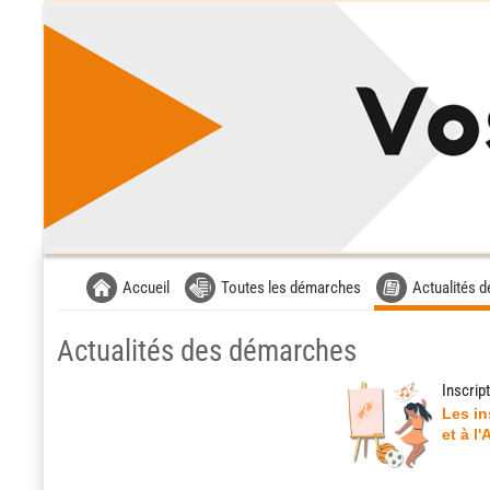
Liste
Accueil
Toutes les démarches
Actualités 
des
avertissements
Actualités des démarches
Liste
Inscrip
des
catégories
Les in
d'actualité
et à l