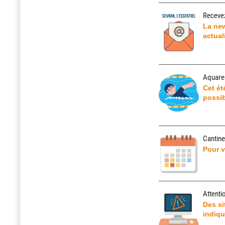
Recevez
La new
actual
Aquaren
Cet ét
possib
Cantine 
Pour v
Attenti
Des si
indiqu