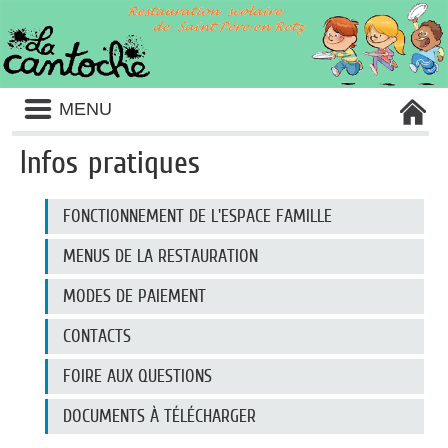
Liste
MENU
des
avertissements
Infos pratiques
Liste
FONCTIONNEMENT DE L'ESPACE FAMILLE
des
catégories
d'information
MENUS DE LA RESTAURATION
pratique
MODES DE PAIEMENT
CONTACTS
FOIRE AUX QUESTIONS
DOCUMENTS À TÉLÉCHARGER