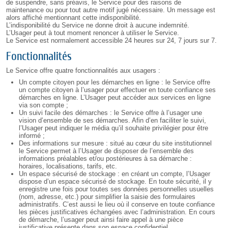
de suspendre, sans préavis, le Service pour des raisons de
maintenance ou pour tout autre motif jugé nécessaire. Un message est
alors affiché mentionnant cette indisponibilité.
L’indisponibilité du Service ne donne droit à aucune indemnité.
L’Usager peut à tout moment renoncer à utiliser le Service.
Le Service est normalement accessible 24 heures sur 24, 7 jours sur 7.
Fonctionnalités
Le Service offre quatre fonctionnalités aux usagers :
Un compte citoyen pour les démarches en ligne : le Service offre
un compte citoyen à l’usager pour effectuer en toute confiance ses
démarches en ligne. L’Usager peut accéder aux services en ligne
via son compte ;
Un suivi facile des démarches : le Service offre à l’usager une
vision d’ensemble de ses démarches. Afin d’en faciliter le suivi,
l’Usager peut indiquer le média qu’il souhaite privilégier pour être
informé ;
Des informations sur mesure : situé au cœur du site institutionnel
le Service permet à l’Usager de disposer de l’ensemble des
informations préalables et/ou postérieures à sa démarche :
horaires, localisations, tarifs, etc.
Un espace sécurisé de stockage : en créant un compte, l’Usager
dispose d’un espace sécurisé de stockage. En toute sécurité, il y
enregistre une fois pour toutes ses données personnelles usuelles
(nom, adresse, etc.) pour simplifier la saisie des formulaires
administratifs. C’est aussi le lieu où il conserve en toute confiance
les pièces justificatives échangées avec l’administration. En cours
de démarche, l’usager peut ainsi faire appel à une pièce
justificative présente dans son espace confidentiel.