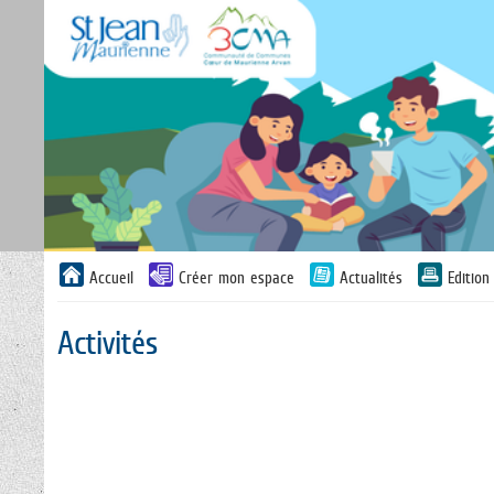
Liste
Accueil
Créer mon espace
Actualités
Editio
des
avertissements
Activités
Liste
des
catégories
d'activité