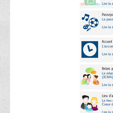
Lire la 
Passepo
Le pass
Lire la 
Accueil
L'accue
Lire la 
Relais 
Le rela
(3CMA)R
Lire la 
Lieu d'
Le lieu
Coeur d
Lire la 