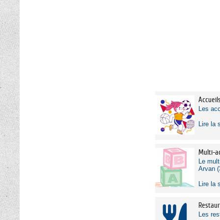
Accueil
Les acc
Lire la 
Multi-a
Le mult
Arvan (
Lire la 
Restaur
Les res