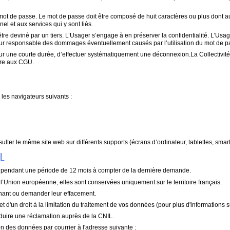
n mot de passe. Le mot de passe doit être composé de huit caractères ou plus dont au 
el et aux services qui y sont liés.
tre deviné par un tiers. L’Usager s’engage à en préserver la confidentialité. L’Usag
 pour responsable des dommages éventuellement causés par l’utilisation du mot de 
 une courte durée, d’effectuer systématiquement une déconnexion.La Collectivité se
aire aux CGU.
r les navigateurs suivants :
ulter le même site web sur différents supports (écrans d’ordinateur, tablettes, sma
L
s pendant une période de 12 mois à compter de la dernière demande.
 l’Union européenne, elles sont conservées uniquement sur le territoire français.
ant ou demander leur effacement.
t d'un droit à la limitation du traitement de vos données (pour plus d'informations sur
oduire une réclamation auprès de la CNIL.
on des données par courrier à l'adresse suivante :