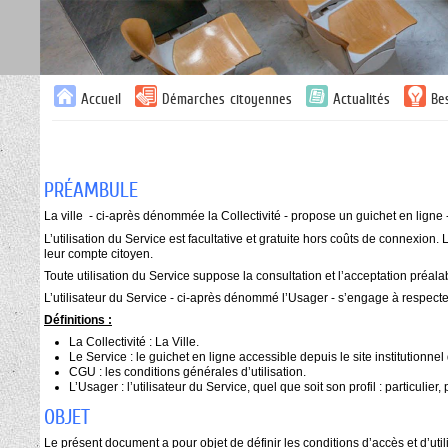
Panneau de gestion des cookies
Liste
Accueil
Démarches citoyennes
Actualités
Be
des
avertissements
PRÉAMBULE
La ville - ci-après dénommée la Collectivité - propose un guichet en ligne
L’utilisation du Service est facultative et gratuite hors coûts de connexio
leur compte citoyen.
Toute utilisation du Service suppose la consultation et l’acceptation préal
L’utilisateur du Service - ci-après dénommé l’Usager - s’engage à respect
Définitions :
La Collectivité : La Ville.
Le Service : le guichet en ligne accessible depuis le site institutionnel d
CGU : les conditions générales d’utilisation.
L’Usager : l’utilisateur du Service, quel que soit son profil : particulier
OBJET
Le présent document a pour objet de définir les conditions d’accès et d’uti