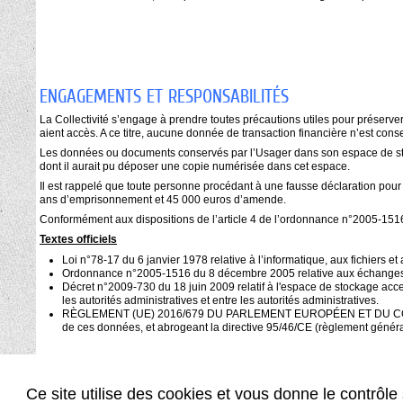
ENGAGEMENTS ET RESPONSABILITÉS
La Collectivité s’engage à prendre toutes précautions utiles pour préser
aient accès. A ce titre, aucune donnée de transaction financière n’est conse
Les données ou documents conservés par l’Usager dans son espace de stock
dont il aurait pu déposer une copie numérisée dans cet espace.
Il est rappelé que toute personne procédant à une fausse déclaration pour
ans d’emprisonnement et 45 000 euros d’amende.
Conformément aux dispositions de l’article 4 de l’ordonnance n°2005-151
Textes officiels
Loi n°78-17 du 6 janvier 1978 relative à l’informatique, aux fichiers et a
Ordonnance n°2005-1516 du 8 décembre 2005 relative aux échanges élect
Décret n°2009-730 du 18 juin 2009 relatif à l'espace de stockage acce
les autorités administratives et entre les autorités administratives.
RÈGLEMENT (UE) 2016/679 DU PARLEMENT EUROPÉEN ET DU CONSEIL du 27
de ces données, et abrogeant la directive 95/46/CE (règlement généra
Ce site utilise des cookies et vous donne le contrôl
© 2025 Ville de Saint Denis
|
Retour au site principal
|
Mentions légales
|
Conditions génér