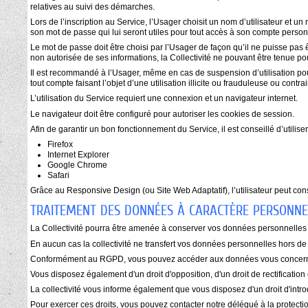
relatives au suivi des démarches.
Lors de l’inscription au Service, l’Usager choisit un nom d’utilisateur et u
son mot de passe qui lui seront utiles pour tout accès à son compte personn
Le mot de passe doit être choisi par l’Usager de façon qu’il ne puisse pas ê
non autorisée de ses informations, la Collectivité ne pouvant être tenue
Il est recommandé à l’Usager, même en cas de suspension d’utilisation pour
tout compte faisant l’objet d’une utilisation illicite ou frauduleuse ou contr
L’utilisation du Service requiert une connexion et un navigateur internet.
Le navigateur doit être configuré pour autoriser les cookies de session.
Afin de garantir un bon fonctionnement du Service, il est conseillé d’utilise
Firefox
Internet Explorer
Google Chrome
Safari
Grâce au Responsive Design (ou Site Web Adaptatif), l’utilisateur peut cons
TRAITEMENT DES DONNÉES À CARACTÈRE PERSONNE
La Collectivité pourra être amenée à conserver vos données personnelle
En aucun cas la collectivité ne transfert vos données personnelles hors de
Conformément au RGPD, vous pouvez accéder aux données vous concern
Vous disposez également d'un droit d'opposition, d'un droit de rectification e
La collectivité vous informe également que vous disposez d'un droit d'intr
Pour exercer ces droits, vous pouvez contacter notre délégué à la protecti