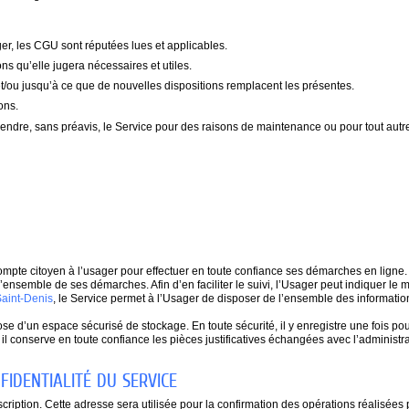
ger, les CGU sont réputées lues et applicables.
ons qu’elle jugera nécessaires et utiles.
t/ou jusqu’à ce que de nouvelles dispositions remplacent les présentes.
ons.
uspendre, sans préavis, le Service pour des raisons de maintenance ou pour tout aut
ompte citoyen à l’usager pour effectuer en toute confiance ses démarches en ligne
’ensemble de ses démarches. Afin d’en faciliter le suivi, l’Usager peut indiquer le m
 Saint-Denis
, le Service permet à l’Usager de disposer de l’ensemble des information
e d’un espace sécurisé de stockage. En toute sécurité, il y enregistre une fois po
 où il conserve en toute confiance les pièces justificatives échangées avec l’adminis
NFIDENTIALITÉ DU SERVICE
cription. Cette adresse sera utilisée pour la confirmation des opérations réalisées 