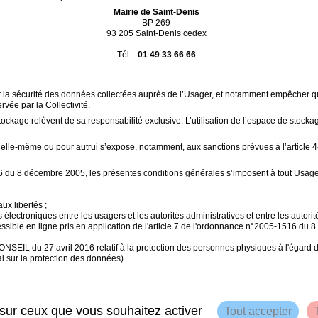
Mairie de Saint-Denis
BP 269
93 205 Saint-Denis cedex
Tél. :
01 49 33 66 66
ver la sécurité des données collectées auprès de l’Usager, et notamment empêcher 
rvée par la Collectivité.
age relèvent de sa responsabilité exclusive. L’utilisation de l’espace de stocka
 elle-même ou pour autrui s’expose, notamment, aux sanctions prévues à l’article 
6 du 8 décembre 2005, les présentes conditions générales s’imposent à tout Usage
ux libertés ;
roniques entre les usagers et les autorités administratives et entre les autorité
ssible en ligne pris en application de l'article 7 de l'ordonnance n°2005-1516 du
 avril 2016 relatif à la protection des personnes physiques à l'égard du trai
l sur la protection des données)
e sur ceux que vous souhaitez activer
Tout accepter
ales d'utilisation
|
Plan du site